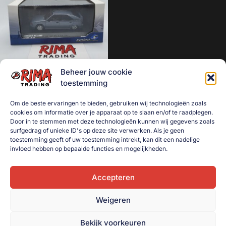
Aanhanger onderdelen
Afzetmateriaal
Automotive
Bakken
Beheer jouw cookie
Bakken gebruikt
Citroën BX Sport 1.9 8v 1985
toestemming
grijs Solido 1:43
Dekselbakken
Om de beste ervaringen te bieden, gebruiken wij technologieën zoals
€
25,00
Dieren
cookies om informatie over je apparaat op te slaan en/of te raadplegen.
Door in te stemmen met deze technologieën kunnen wij gegevens zoals
Toevoegen aan
Elektra
surfgedrag of unieke ID's op deze site verwerken. Als je geen
winkelwagen
toestemming geeft of uw toestemming intrekt, kan dit een nadelige
Gereedschap
invloed hebben op bepaalde functies en mogelijkheden.
Goederenvervoer
Huishouden
Accepteren
Indoor Plants
Weigeren
Interntransport
Bekijk voorkeuren
Kratten