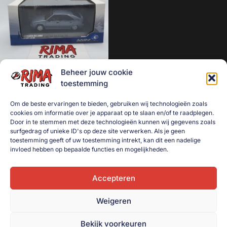
Aanhanger onderdelen
Afzetmateriaal
Automotive
Bakken
Beheer jouw cookie
Bakken gebruikt
Citroën BX Sport 1.9 8v 1985
toestemming
grijs Solido 1:43
Dekselbakken
Om de beste ervaringen te bieden, gebruiken wij technologieën zoals
€
25,00
Dieren
cookies om informatie over je apparaat op te slaan en/of te raadplegen.
Door in te stemmen met deze technologieën kunnen wij gegevens zoals
Toevoegen aan
Elektra
surfgedrag of unieke ID's op deze site verwerken. Als je geen
winkelwagen
toestemming geeft of uw toestemming intrekt, kan dit een nadelige
Gereedschap
invloed hebben op bepaalde functies en mogelijkheden.
Goederenvervoer
Huishouden
Accepteren
Indoor Plants
Weigeren
Interntransport
Bekijk voorkeuren
Kratten