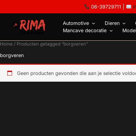
Ga
06-39729711 |
i
naar
de
Automotive
Dieren
inhoud
Mancave decoratie
Model
Home
/ Producten getagged “borgveren”
borgveren
Geen producten gevonden die aan je selectie voldo