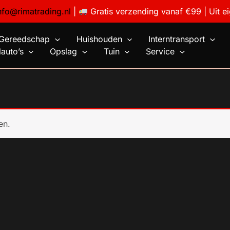
nfo@rimatrading.nl
|
Gratis verzending vanaf €99 | Uit e
Gereedschap
Huishouden
Interntransport
auto’s
Opslag
Tuin
Service
en.