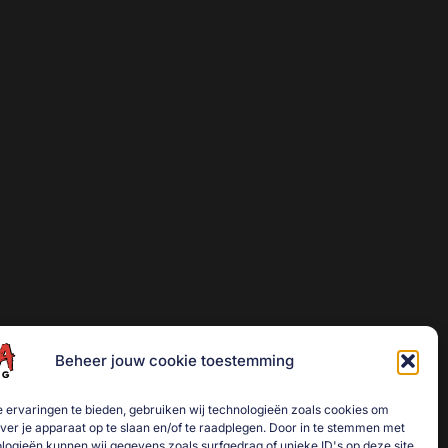
Beheer jouw cookie toestemming
 ervaringen te bieden, gebruiken wij technologieën zoals cookies om
over je apparaat op te slaan en/of te raadplegen. Door in te stemmen met
logieën kunnen wij gegevens zoals surfgedrag of unieke ID's op deze site