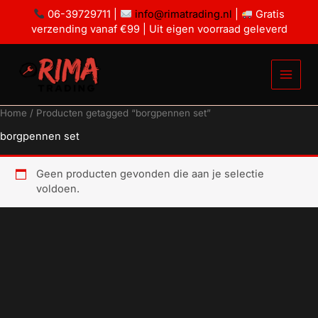
Ga
06-39729711 |
info@rimatrading.nl
|
Gratis
naar
verzending vanaf €99 | Uit eigen voorraad geleverd
de
inhoud
Home
/ Producten getagged “borgpennen set”
borgpennen set
Geen producten gevonden die aan je selectie
voldoen.