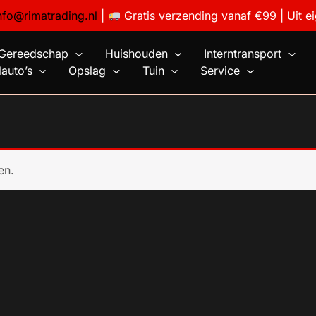
nfo@rimatrading.nl
|
Gratis verzending vanaf €99 | Uit e
Gereedschap
Huishouden
Interntransport
auto’s
Opslag
Tuin
Service
en.