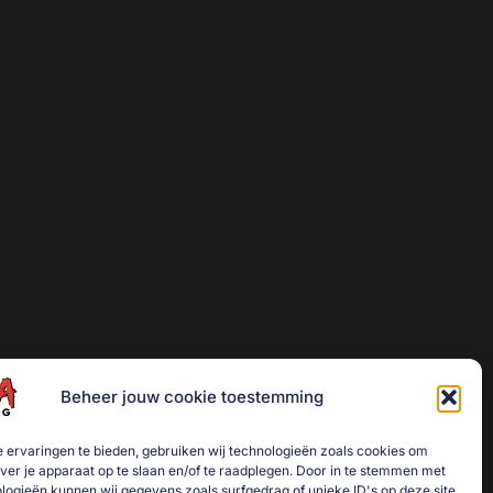
Beheer jouw cookie toestemming
 ervaringen te bieden, gebruiken wij technologieën zoals cookies om
over je apparaat op te slaan en/of te raadplegen. Door in te stemmen met
logieën kunnen wij gegevens zoals surfgedrag of unieke ID's op deze site