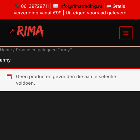
Ga
06-39729711 |
info@rimatrading.nl
|
Gratis
naar
verzending vanaf €99 | Uit eigen voorraad geleverd
de
inhoud
Home
/ Producten getagged “army”
army
Geen producten gevonden die aan je selectie
voldoen.