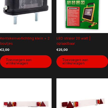
Kentekenverlichting klein + 2
LED straler 20 watt |
boutjes
oplaadbaar
€
2,00
€
25,00
Toevoegen aan
Toevoegen aan
winkelwagen
winkelwagen