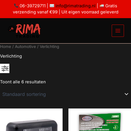
Ga
06-39729711 |
info@rimatrading.nl
|
Gratis
naar
verzending vanaf €99 | Uit eigen voorraad geleverd
de
inhoud
Home
/
Automotive
/ Verlichting
Verlichting
Toont alle 6 resultaten
€2
€50
2
14
26
38
50