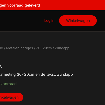
igen voorraad geleverd
Log in
Winkelwagen
ie
/
Metalen bordjes
/
30x20cm
/ Zundapp
TW
s afmeting 30x20cm en de tekst: Zundapp
 voorraad
inkelwagen