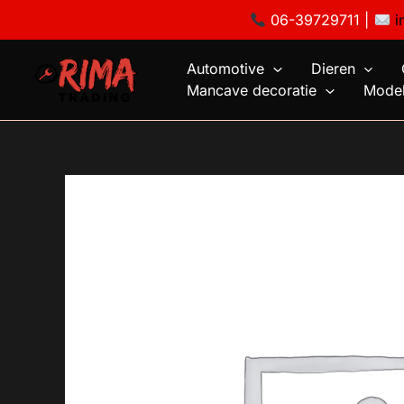
Ga
06-39729711 |
i
naar
de
Automotive
Dieren
inhoud
Mancave decoratie
Model