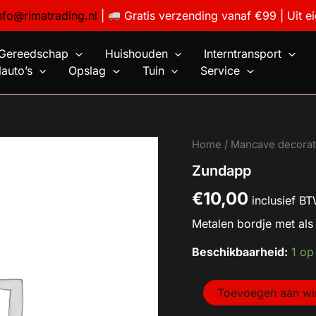
nfo@rimatrading.nl
|
Gratis verzending vanaf €99 | Uit e
Gereedschap
Huishouden
Interntransport
auto’s
Opslag
Tuin
Service
Zundapp
Home
/
Mancave decorat
aantal
Zundapp
€
10,00
inclusief B
Metalen bordje met al
Beschikbaarheid:
1 op
Toevoegen aan w