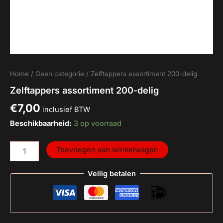
Home
/
Geen categorie
/ Zelftappers assortiment 200-delig
Zelftappers assortiment 200-delig
€
7,00
inclusief BTW
Beschikbaarheid:
3 op voorraad
Toevoegen aan winkelwagen
Veilig betalen