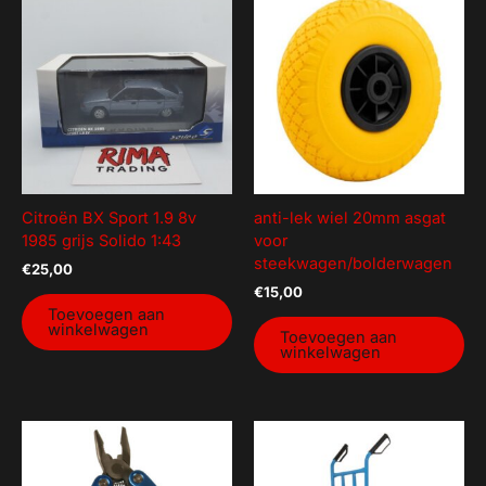
Citroën BX Sport 1.9 8v
anti-lek wiel 20mm asgat
1985 grijs Solido 1:43
voor
steekwagen/bolderwagen
€
25,00
€
15,00
Toevoegen aan
winkelwagen
Toevoegen aan
winkelwagen