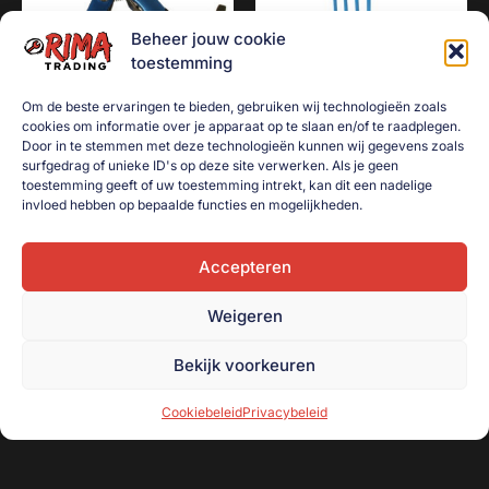
Beheer jouw cookie
toestemming
Om de beste ervaringen te bieden, gebruiken wij technologieën zoals
cookies om informatie over je apparaat op te slaan en/of te raadplegen.
Door in te stemmen met deze technologieën kunnen wij gegevens zoals
surfgedrag of unieke ID's op deze site verwerken. Als je geen
Multitool met 9 Functies
steekwagen met
toestemming geeft of uw toestemming intrekt, kan dit een nadelige
luchtbanden – 200 kg
€
5,00
invloed hebben op bepaalde functies en mogelijkheden.
€
60,00
Toevoegen aan
winkelwagen
Accepteren
Toevoegen aan
winkelwagen
Weigeren
Bekijk voorkeuren
Cookiebeleid
Privacybeleid
Onderdeel van handelsonderneming R. Beugeling