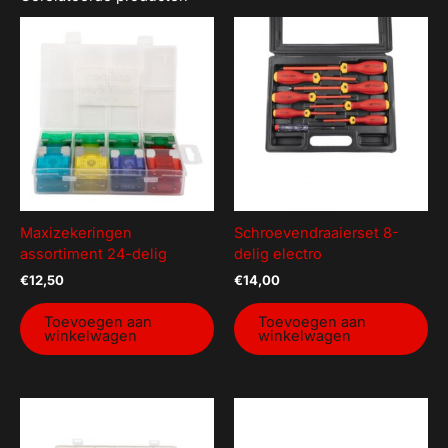
Maxizekeringen
Schroevendraaierset 8-
assortiment 24-delig
delig electro
€
12,50
€
14,00
Toevoegen aan
Toevoegen aan
winkelwagen
winkelwagen