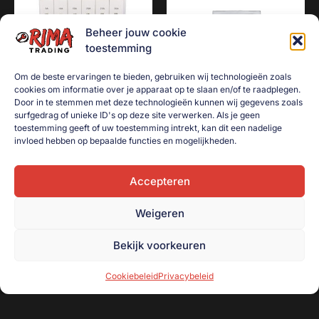
Beheer jouw cookie
toestemming
Om de beste ervaringen te bieden, gebruiken wij technologieën zoals
cookies om informatie over je apparaat op te slaan en/of te raadplegen.
Door in te stemmen met deze technologieën kunnen wij gegevens zoals
surfgedrag of unieke ID's op deze site verwerken. Als je geen
Glaszekeringen
Led straler 10 watt
toestemming geeft of uw toestemming intrekt, kan dit een nadelige
assortiment 120-delig
€
8,00
invloed hebben op bepaalde functies en mogelijkheden.
€
7,50
Toevoegen aan
winkelwagen
Accepteren
Toevoegen aan
winkelwagen
Weigeren
Bekijk voorkeuren
Cookiebeleid
Privacybeleid
Onderdeel van handelsonderneming R. Beugeling