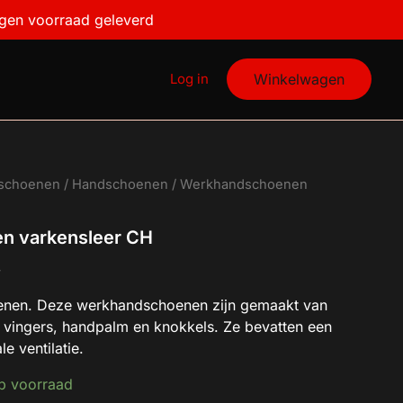
igen voorraad geleverd
Log in
Winkelwagen
dschoenen
/
Handschoenen
/ Werkhandschoenen
n varkensleer CH
W
enen. Deze werkhandschoenen zijn gemaakt van
 vingers, handpalm en knokkels. Ze bevatten een
e ventilatie.
p voorraad