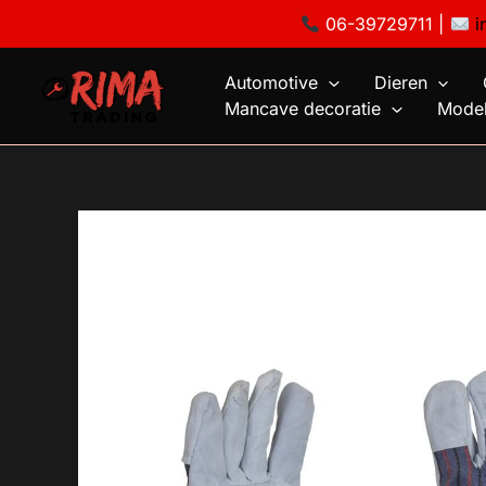
Ga
06-39729711 |
i
naar
de
Automotive
Dieren
inhoud
Mancave decoratie
Model