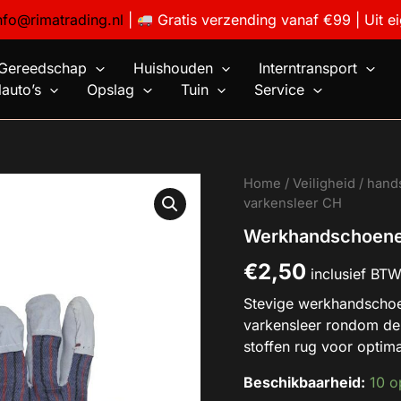
nfo@rimatrading.nl
|
Gratis verzending vanaf €99 | Uit e
Gereedschap
Huishouden
Interntransport
auto’s
Opslag
Tuin
Service
Werkhandschoenen
Home
/
Veiligheid / han
varkensleer
varkensleer CH
CH
Werkhandschoene
aantal
€
2,50
inclusief BT
Stevige werkhandscho
varkensleer rondom de
stoffen rug voor optimal
Beschikbaarheid:
10 o