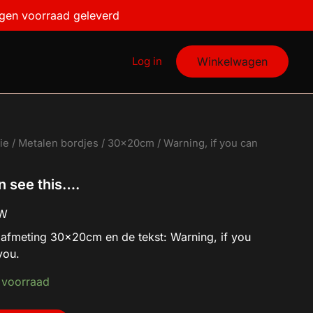
see
igen voorraad geleverd
this....
aantal
Log in
Winkelwagen
ie
/
Metalen bordjes
/
30x20cm
/ Warning, if you can
n see this….
TW
 afmeting 30x20cm en de tekst: Warning, if you
you.
 voorraad