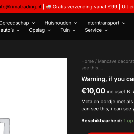
nfo@rimatrading.nl
|
Gratis verzending vanaf €99 | Uit e
Gereedschap
Huishouden
Interntransport
auto’s
Opslag
Tuin
Service
Warning,
Home
/
Mancave decorat
if
see this….
you
Warning, if you ca
can
see
€
10,00
this....
inclusief B
aantal
Metalen bordje met als
can see this, i can see 
Beschikbaarheid:
1 op