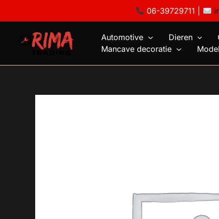
Ga
06-39729711 |
i
naar
de
Automotive
Dieren
inhoud
Mancave decoratie
Model