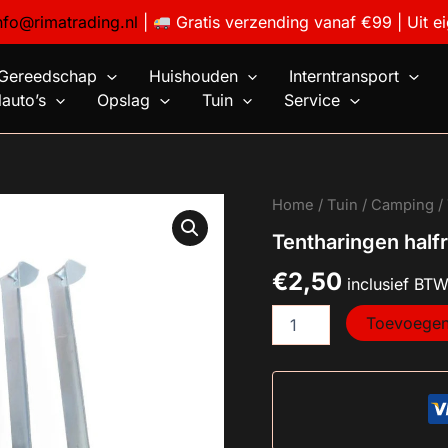
nfo@rimatrading.nl
|
Gratis verzending vanaf €99 | Uit e
Gereedschap
Huishouden
Interntransport
auto’s
Opslag
Tuin
Service
Tentharingen
Home
/
Tuin
/
Camping
/
halfrond
Tentharingen halfr
17.5
cm
€
2,50
8
inclusief BT
dlg
Toevoegen
aantal