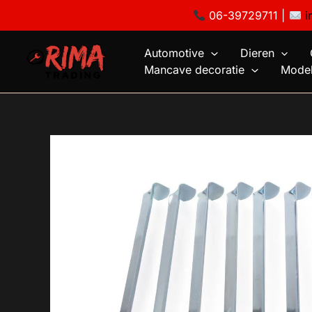
Ga
06-39729711 |
i
naar
de
Automotive
Dieren
inhoud
Mancave decoratie
Model