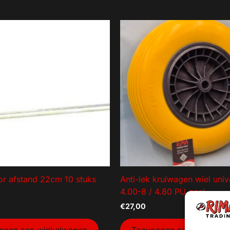
tor afstand 22cm 10 stuks
Anti-lek kruiwagen wiel univ
4.00-8 / 4.80 PU geel
€
27,00