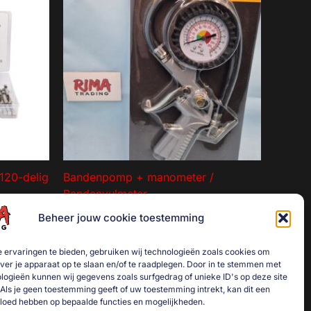
120-delig
Bandenpomp + manometer /
Bandenvulmeter
€
14,00
Beheer jouw cookie toestemming
agen
Toevoegen aan winkelwagen
 ervaringen te bieden, gebruiken wij technologieën zoals cookies om
over je apparaat op te slaan en/of te raadplegen. Door in te stemmen met
logieën kunnen wij gegevens zoals surfgedrag of unieke ID's op deze site
Als je geen toestemming geeft of uw toestemming intrekt, kan dit een
vloed hebben op bepaalde functies en mogelijkheden.