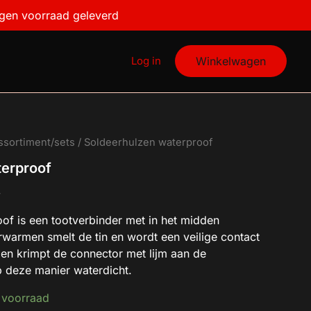
igen voorraad geleverd
Log in
Winkelwagen
ssortiment/sets
/ Soldeerhulzen waterproof
terproof
W
of is een tootverbinder met in het midden
rwarmen smelt de tin en wordt een veilige contact
en krimpt de connector met lijm aan de
 deze manier waterdicht.
 voorraad