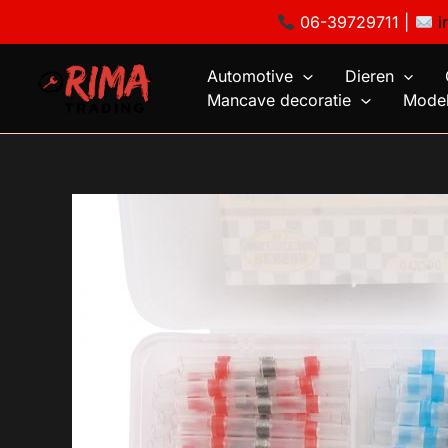
Ga
06-39729711 |
i
naar
de
Automotive
Dieren
inhoud
Mancave decoratie
Model