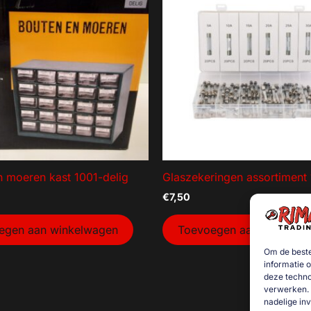
n moeren kast 1001-delig
Glaszekeringen assortiment 
€
7,50
egen aan winkelwagen
Toevoegen aan winkelw
Om de beste
informatie 
deze techno
verwerken. 
nadelige in