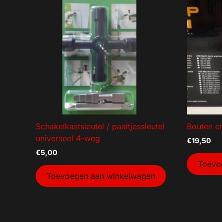
Schakelkastsleutel / paaltjessleutel
Bouten e
universeel 4-weg
€
19,50
€
5,00
Toevo
Toevoegen aan winkelwagen