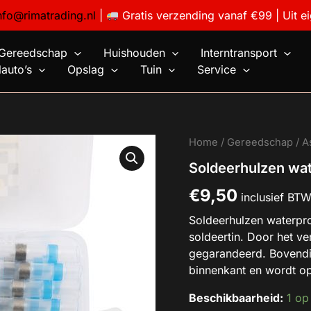
nfo@rimatrading.nl
|
Gratis verzending vanaf €99 | Uit e
Gereedschap
Huishouden
Interntransport
auto’s
Opslag
Tuin
Service
Soldeerhulzen
Home
/
Gereedschap
/
A
waterproof
Soldeerhulzen wa
aantal
€
9,50
inclusief BT
Soldeerhulzen waterpro
soldeertin. Door het ve
gegarandeerd. Bovendi
binnenkant en wordt op
Beschikbaarheid:
1 op