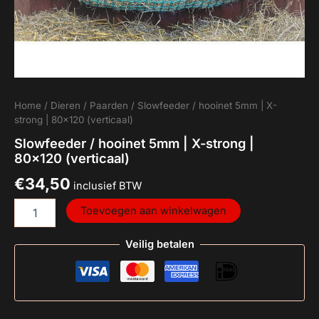
Home
/
Dieren
/
Paarden
/ Slowfeeder / hooinet 5mm | X-
strong | 80×120 (verticaal)
Slowfeeder / hooinet 5mm | X-strong |
80×120 (verticaal)
€
34,50
inclusief BTW
Toevoegen aan winkelwagen
Veilig betalen