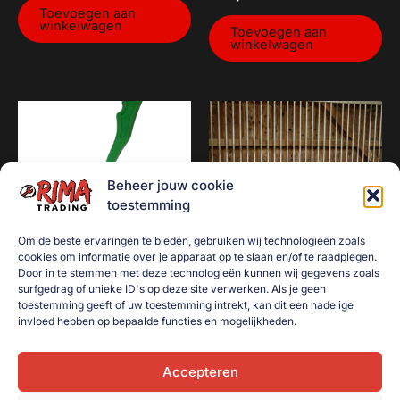
Toevoegen aan
winkelwagen
Toevoegen aan
winkelwagen
Beheer jouw cookie
toestemming
Om de beste ervaringen te bieden, gebruiken wij technologieën zoals
cookies om informatie over je apparaat op te slaan en/of te raadplegen.
Door in te stemmen met deze technologieën kunnen wij gegevens zoals
surfgedrag of unieke ID's op deze site verwerken. Als je geen
Ballenwerper 38cm met bal
Hooinet tunnel 150×50
toestemming geeft of uw toestemming intrekt, kan dit een nadelige
groen
€
61,50
invloed hebben op bepaalde functies en mogelijkheden.
€
2,50
Toevoegen aan
winkelwagen
Accepteren
Toevoegen aan
winkelwagen