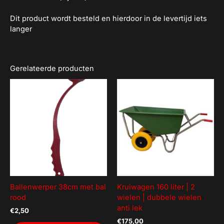
Dit product wordt besteld en hierdoor in de levertijd iets
langer
Gerelateerde producten
Ballenwerper 38cm met bal
Kruiwagen 160 liter | 2
rood
wielen | dubbele wielen
anti lek
€
2,50
€
175,00