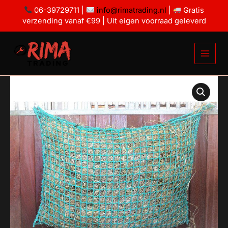
Ga
5mm
06-39729711 |
info@rimatrading.nl
|
Gratis
|
naar
verzending vanaf €99 | Uit eigen voorraad geleverd
X-
de
strong
inhoud
|
80x120
(verticaal)
aantal
Slowfeeder
/
hooinet
5mm
|
X-
strong
|
80x120
(verticaal)
aantal