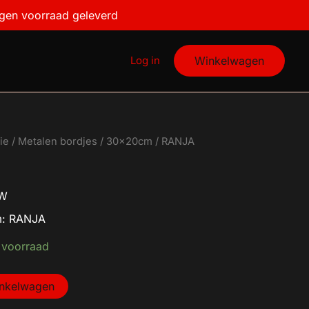
igen voorraad geleverd
Log in
Winkelwagen
ie
/
Metalen bordjes
/
30x20cm
/ RANJA
TW
m: RANJA
 voorraad
inkelwagen