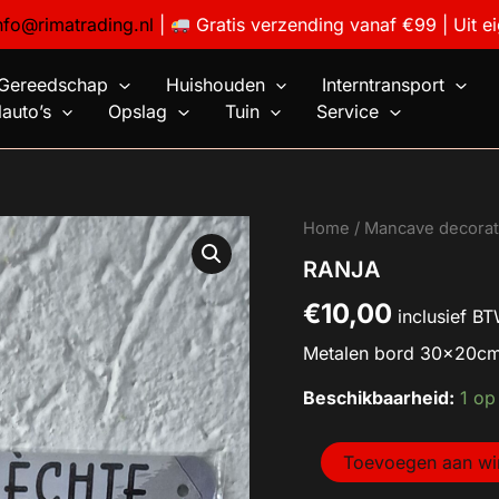
nfo@rimatrading.nl
|
Gratis verzending vanaf €99 | Uit e
Gereedschap
Huishouden
Interntransport
auto’s
Opslag
Tuin
Service
RANJA
Home
/
Mancave decorat
aantal
RANJA
€
10,00
inclusief B
Metalen bord 30x20c
Beschikbaarheid:
1 op
Toevoegen aan w