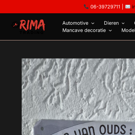
Ga
06-39729711 |
i
naar
de
Automotive
Dieren
inhoud
Mancave decoratie
Model