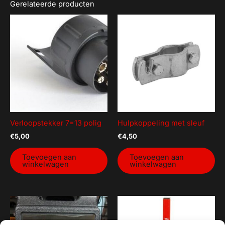
Gerelateerde producten
Verloopstekker 7=13 polig
Hulpkoppeling met sleuf
€
5,00
€
4,50
Toevoegen aan
Toevoegen aan
winkelwagen
winkelwagen