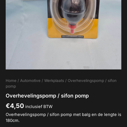
Home
/
Automotive
/
Werkplaats
/ Overhevelingspomp / sifon
pomp
Overhevelingspomp / sifon pomp
€
4,50
inclusief BTW
Overhevelingspomp / sifon pomp met balg en de lengte is
180cm.