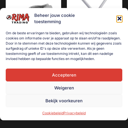
Beheer jouw cookie
toestemming
Om de beste ervaringen te bieden, gebruiken wij technologieën zoals
cookies om informatie over je apparaat op te slaan en/of te raadplegen.
Door in te stemmen met deze technologieën kunnen wij gegevens zoals
surfgedrag of unieke ID's op deze site verwerken. Als je geen
Hulpkoppeling met sleuf
Kruissleutel 13/16″ 17-19-
toestemming geeft of uw toestemming intrekt, kan dit een nadelige
22mm
€
4,50
invloed hebben op bepaalde functies en mogelijkheden.
€
8,50
Toevoegen aan
winkelwagen
Accepteren
Toevoegen aan
winkelwagen
Weigeren
Bekijk voorkeuren
Cookiebeleid
Privacybeleid
Onderdeel van handelsonderneming R. Beugeling