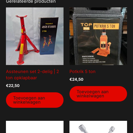
Gerelateerde producten
Assteunen set 2-delig | 2
Potkrik 5 ton
ton opklapbaar
€
24,50
€
22,50
Toevoegen aan
winkelwagen
Toevoegen aan
winkelwagen