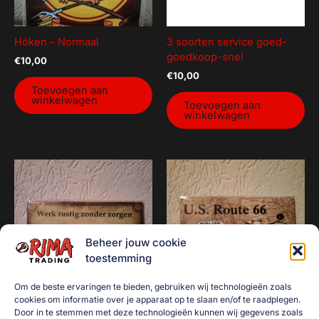
Höken – Normaal
3 soorten service goed-
goedkoop-snel
€
10,00
€
10,00
Toevoegen aan
winkelwagen
Toevoegen aan
winkelwagen
Beheer jouw cookie
toestemming
Om de beste ervaringen te bieden, gebruiken wij technologieën zoals
cookies om informatie over je apparaat op te slaan en/of te raadplegen.
Door in te stemmen met deze technologieën kunnen wij gegevens zoals
werk rustig zonder zorgen
ROUTE US 66