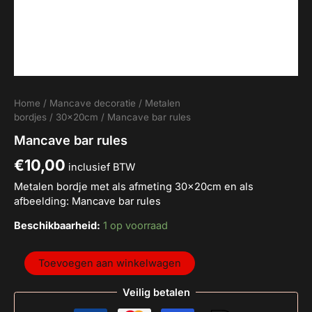
Home
/
Mancave decoratie
/
Metalen
bordjes
/
30x20cm
/ Mancave bar rules
Mancave bar rules
€
10,00
inclusief BTW
Metalen bordje met als afmeting 30x20cm en als
afbeelding: Mancave bar rules
Beschikbaarheid:
1 op voorraad
Toevoegen aan winkelwagen
Veilig betalen