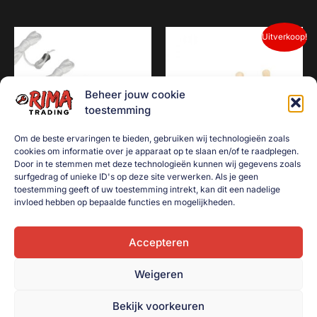
Oorspronkelijke
Huidige
Uitverkoop!
prijs
prijs
was:
is:
€4,00.
€3,00.
Beheer jouw cookie
toestemming
Om de beste ervaringen te bieden, gebruiken wij technologieën zoals
cookies om informatie over je apparaat op te slaan en/of te raadplegen.
Door in te stemmen met deze technologieën kunnen wij gegevens zoals
surfgedrag of unieke ID's op deze site verwerken. Als je geen
4 scheerlijnen
Tuingereedschap set
toestemming geeft of uw toestemming intrekt, kan dit een nadelige
“Kids” 3-delig
€
2,50
invloed hebben op bepaalde functies en mogelijkheden.
€
4,00
€
3,00
Toevoegen aan
winkelwagen
Accepteren
Toevoegen aan
winkelwagen
Weigeren
Bekijk voorkeuren