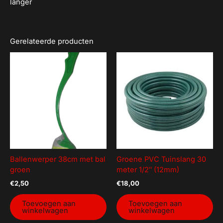
langer
Gerelateerde producten
Ballenwerper 38cm met bal
Groene PVC Tuinslang 30
groen
meter 1/2″ (12mm)
€
2,50
€
18,00
Toevoegen aan
Toevoegen aan
winkelwagen
winkelwagen