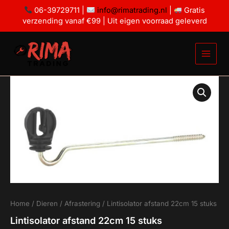
Ga
15
06-39729711 |
info@rimatrading.nl
|
Gratis
stuks
naar
verzending vanaf €99 | Uit eigen voorraad geleverd
aantal
de
inhoud
Lintisolator
afstand
22cm
15
stuks
aantal
Home
/
Dieren
/
Afrastering
/ Lintisolator afstand 22cm 15 stuks
Lintisolator afstand 22cm 15 stuks