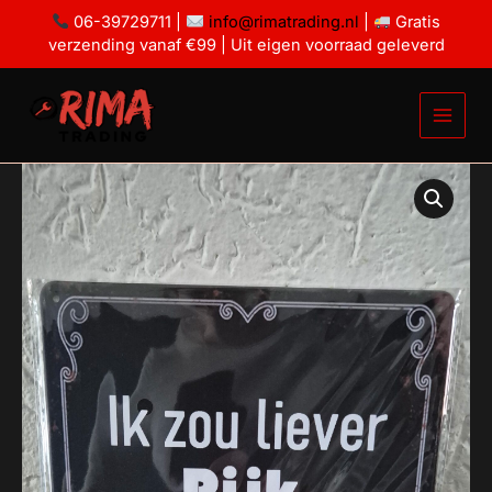
Ga
rijk
06-39729711 |
info@rimatrading.nl
|
Gratis
zijn
naar
verzending vanaf €99 | Uit eigen voorraad geleverd
dan
de
sexy
inhoud
aantal
Ik
zou
liever
rijk
zijn
dan
sexy
aantal