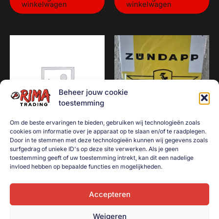
winkelwagen
winkelwagen
Beheer jouw cookie
toestemming
Om de beste ervaringen te bieden, gebruiken wij technologieën zoals
cookies om informatie over je apparaat op te slaan en/of te raadplegen.
Slechte sex is altijd beter
Zundapp Service
Door in te stemmen met deze technologieën kunnen wij gegevens zoals
surfgedrag of unieke ID's op deze site verwerken. Als je geen
dan een goede dag op het
€
10,00
toestemming geeft of uw toestemming intrekt, kan dit een nadelige
werk
invloed hebben op bepaalde functies en mogelijkheden.
Toevoegen aan
€
10,00
winkelwagen
Accepteren
Toevoegen aan
winkelwagen
Weigeren