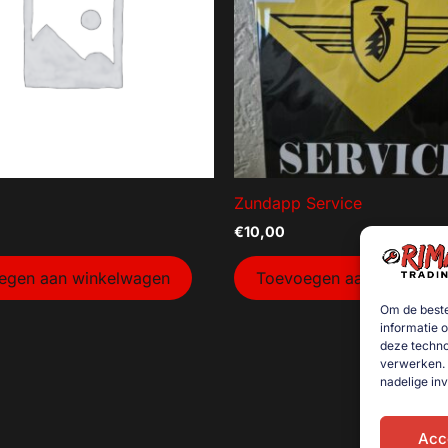
Zundapp Service
€
10,00
egen aan winkelwagen
Toevoegen aan winkelw
Om de beste
informatie 
deze techno
verwerken. 
nadelige in
Acc