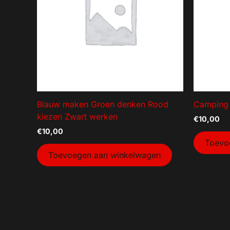
Blauw maken Groen denken Rood
Camping
kiezen Zwart werken
€
10,00
€
10,00
Toevo
Toevoegen aan winkelwagen