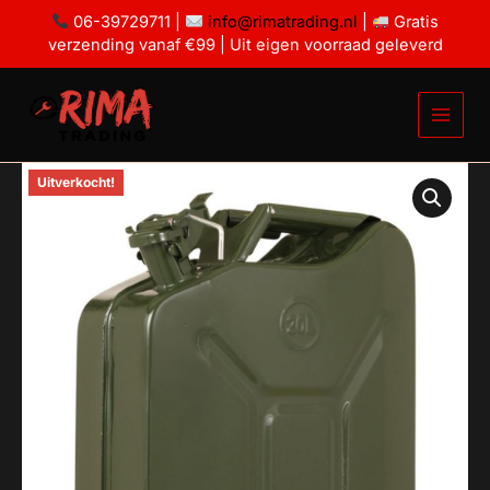
Ga
06-39729711 |
info@rimatrading.nl
|
Gratis
naar
verzending vanaf €99 | Uit eigen voorraad geleverd
de
inhoud
Uitverkocht!