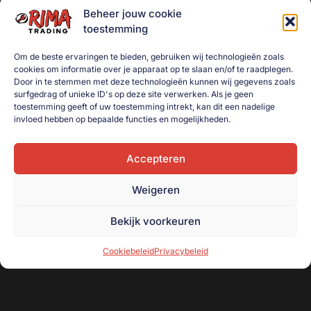
Beheer jouw cookie
toestemming
Om de beste ervaringen te bieden, gebruiken wij technologieën zoals
cookies om informatie over je apparaat op te slaan en/of te raadplegen.
Door in te stemmen met deze technologieën kunnen wij gegevens zoals
surfgedrag of unieke ID's op deze site verwerken. Als je geen
Kruissleutel 13/16″ 17-19-
Hulpkoppeling met sleuf
toestemming geeft of uw toestemming intrekt, kan dit een nadelige
22mm
€
4,50
invloed hebben op bepaalde functies en mogelijkheden.
€
8,50
Toevoegen aan
winkelwagen
Accepteren
Toevoegen aan
winkelwagen
Weigeren
Bekijk voorkeuren
Cookiebeleid
Privacybeleid
Onderdeel van handelsonderneming R. Beugeling