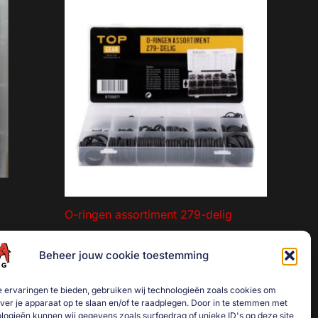
O-ringen assortiment 279-delig
€
6,00
Beheer jouw cookie toestemming
agen
Toevoegen aan winkelwagen
 ervaringen te bieden, gebruiken wij technologieën zoals cookies om
over je apparaat op te slaan en/of te raadplegen. Door in te stemmen met
logieën kunnen wij gegevens zoals surfgedrag of unieke ID's op deze site