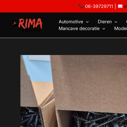
Ga
06-39729711 |
i
naar
de
Automotive
Dieren
inhoud
Mancave decoratie
Model