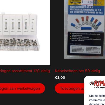
ingen assortiment 120-delig
Kabelschoen set 50-delig
€
3,00
egen aan winkelwagen
Toevoegen aan winkelw
Om de beste
informatie 
deze techno