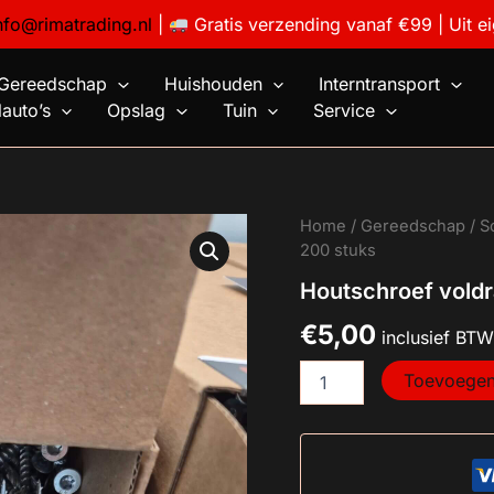
nfo@rimatrading.nl
|
Gratis verzending vanaf €99 | Uit e
Gereedschap
Huishouden
Interntransport
auto’s
Opslag
Tuin
Service
Houtschroef
Home
/
Gereedschap
/
S
voldraad
200 stuks
4x40
Houtschroef voldr
tx20
200
€
5,00
stuks
inclusief BTW
aantal
Toevoegen