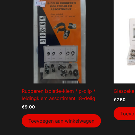
Rubberen isolatie-klem / p-clip /
Glaszeker
leidingklem assortiment 18-delig
€
7,50
€
9,00
Toevo
Toevoegen aan winkelwagen