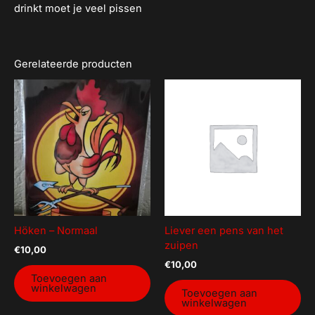
drinkt moet je veel pissen
Gerelateerde producten
Höken – Normaal
Liever een pens van het
zuipen
€
10,00
€
10,00
Toevoegen aan
winkelwagen
Toevoegen aan
winkelwagen