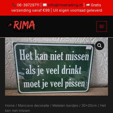
Ga
missen
06-39729711 |
info@rimatrading.nl
|
Gratis
aantal
naar
verzending vanaf €99 | Uit eigen voorraad geleverd
de
inhoud
Het
kan
niet
missen
aantal
Home
/
Mancave decoratie
/
Metalen bordjes
/
30x20cm
/ Het
kan niet missen