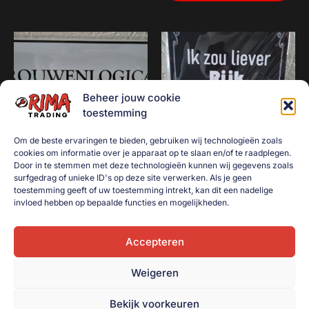
Beheer jouw cookie
toestemming
Om de beste ervaringen te bieden, gebruiken wij technologieën zoals
cookies om informatie over je apparaat op te slaan en/of te raadplegen.
Door in te stemmen met deze technologieën kunnen wij gegevens zoals
surfgedrag of unieke ID's op deze site verwerken. Als je geen
Vrouwenlogica
Ik zou liever rijk zijn dan
toestemming geeft of uw toestemming intrekt, kan dit een nadelige
sexy
€
10,00
invloed hebben op bepaalde functies en mogelijkheden.
€
10,00
Toevoegen aan
winkelwagen
Accepteren
Toevoegen aan
winkelwagen
Weigeren
Bekijk voorkeuren