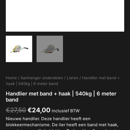
Home
/
Aanhanger onderdelen
/
Lieren
/ Handlier met band +
haak | 540kg | 6 meter band
Handlier met band + haak | 540kg | 6 meter
band
€
27,50
€
24,00
inclusief BTW
Nieuwe handlier. Deze handlier heeft een
blokkeermechanisme. De lier heeft een band met haak,