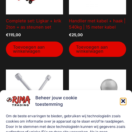
Complete set: Ligkar + krik
Handlier met kabel + haak |
2ton + as steunen set
540kg | 15 meter kabel
€
115,00
€
25,00
Toevoegen aan
Toevoegen aan
winkelwagen
winkelwagen
Beheer jouw cookie
toestemming
Om de beste ervaringen te bieden, gebruiken wij technologieën zoals
cookies om informatie over je apparaat op te slaan en/of te raadplegen.
Door in te stemmen met deze technologieën kunnen wij gegevens zoals
surfgedrag of unieke ID's op deze site verwerken. Als je geen