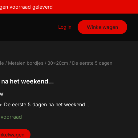
na
igen voorraad geleverd
het
weekend...
aantal
Log in
Winkelwagen
ie
/
Metalen bordjes
/
30x20cm
/ De eerste 5 dagen
n na het weekend…
TW
: De eerste 5 dagen na het weekend…
 voorraad
inkelwagen