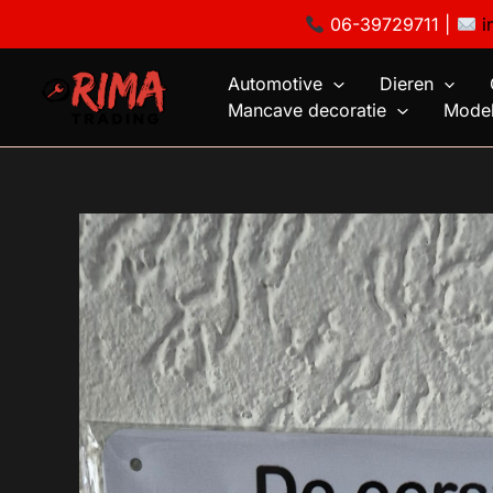
Ga
06-39729711 |
i
naar
de
Automotive
Dieren
inhoud
Mancave decoratie
Model