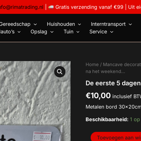
nfo@rimatrading.nl
|
Gratis verzending vanaf €99 | Uit e
Gereedschap
Huishouden
Interntransport
auto’s
Opslag
Tuin
Service
De
Home
/
Mancave decorat
eerste
na het weekend…
5
De eerste 5 dage
dagen
na
€
10,00
het
inclusief B
weekend...
Metalen bord 30x20cm
aantal
Beschikbaarheid:
1 op
Toevoegen aan w