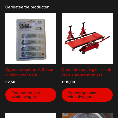
Gerelateerde producten
Ogenset rechthoek 3,5cm
Complete set: Ligkar + krik
4-delig voor riem
2ton + as steunen set
€
2,50
€
115,00
Toevoegen aan
Toevoegen aan
winkelwagen
winkelwagen