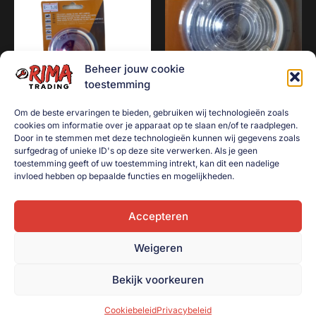
Beheer jouw cookie
toestemming
Om de beste ervaringen te bieden, gebruiken wij technologieën zoals
cookies om informatie over je apparaat op te slaan en/of te raadplegen.
Door in te stemmen met deze technologieën kunnen wij gegevens zoals
Breedtelamp / Positielamp /
Breedtelamp / Positielamp /
surfgedrag of unieke ID's op deze site verwerken. Als je geen
Zijlamp rond 2 stuks met
Zijlamp rond 2 stuks met
toestemming geeft of uw toestemming intrekt, kan dit een nadelige
verchroomde ring rood
verchroomde ring wit
invloed hebben op bepaalde functies en mogelijkheden.
€
5,00
€
5,00
Accepteren
Toevoegen aan
Toevoegen aan
winkelwagen
winkelwagen
Weigeren
Bekijk voorkeuren
Cookiebeleid
Privacybeleid