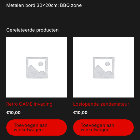
Metalen bord 30x20cm: BBQ zone
Gerelateerde producten
Retro GAME invading
Loslopende zendamateur
€
10,00
€
10,00
Toevoegen aan
Toevoegen aan
winkelwagen
winkelwagen