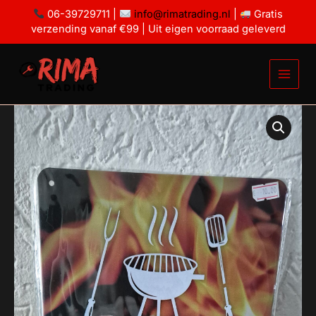
Ga
06-39729711 |
info@rimatrading.nl
|
Gratis
naar
verzending vanaf €99 | Uit eigen voorraad geleverd
de
inhoud
BBQ
zone
aantal