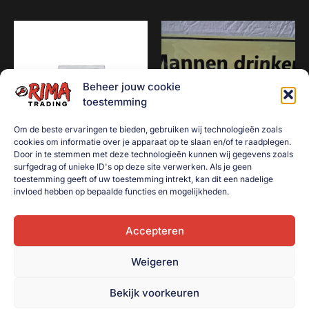
Beheer jouw cookie
toestemming
Om de beste ervaringen te bieden, gebruiken wij technologieën zoals
cookies om informatie over je apparaat op te slaan en/of te raadplegen.
Door in te stemmen met deze technologieën kunnen wij gegevens zoals
surfgedrag of unieke ID's op deze site verwerken. Als je geen
Liever een pens van het
Mannen drinken zonder
toestemming geeft of uw toestemming intrekt, kan dit een nadelige
zuipen
dorst te hebben
invloed hebben op bepaalde functies en mogelijkheden.
€
10,00
€
10,00
Accepteren
Toevoegen aan
Toevoegen aan
winkelwagen
winkelwagen
Weigeren
Bekijk voorkeuren