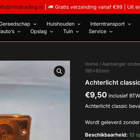
nfo@rimatrading.nl
|
Gratis verzending vanaf €99 | Uit e
Gereedschap
Huishouden
Interntransport
auto’s
Opslag
Tuin
Service
Achterlicht
Home
/
Aanhanger onde
classic
195x65mm
L/R
Achterlicht class
195x65mm
aantal
€
9,50
inclusief BT
Achterlicht classic beva
Wordt geleverd zonder 
Beschikbaarheid:
10 o