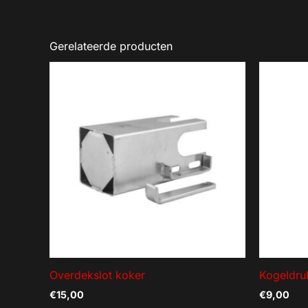
Gerelateerde producten
Overdekslot koker
Kogeldru
€
15,00
€
9,00