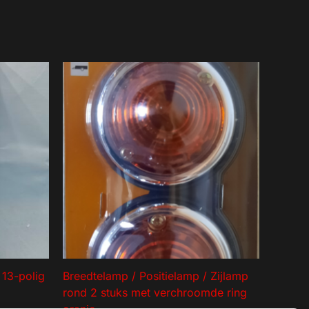
r 13-polig
Breedtelamp / Positielamp / Zijlamp
rond 2 stuks met verchroomde ring
oranje