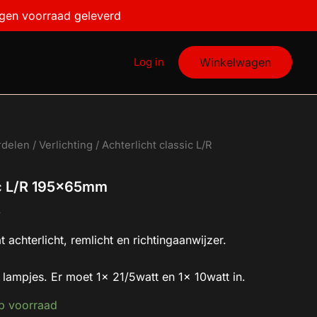
aantal
igen voorraad geleverd
Log in
Winkelwagen
rdelen
/
Verlichting
/ Achterlicht classic L/R
ic L/R 195x65mm
W
t achterlicht, remlicht en richtingaanwijzer.
lampjes. Er moet 1x 21/5watt en 1x 10watt in.
p voorraad