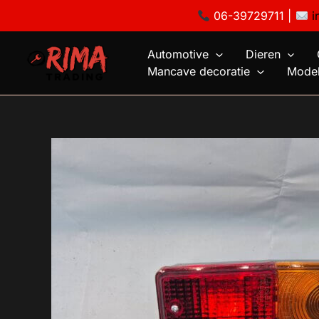
Ga
06-39729711 |
i
naar
de
Automotive
Dieren
inhoud
Mancave decoratie
Model