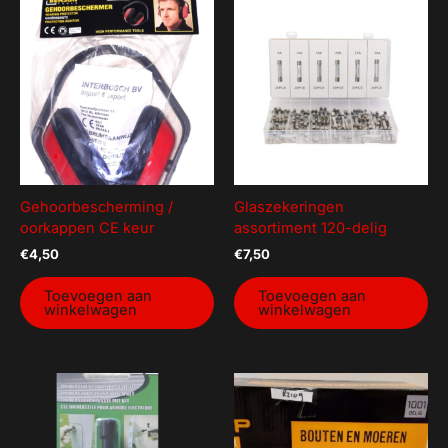
Gehoorbescherming /
Glaszekeringen
oorkappen CE keur
assortiment 120-delig
€
4,50
€
7,50
Toevoegen aan
Toevoegen aan
winkelwagen
winkelwagen