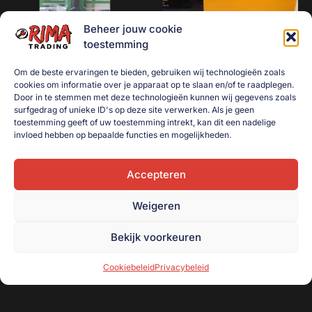
Beheer jouw cookie
toestemming
Om de beste ervaringen te bieden, gebruiken wij technologieën zoals
cookies om informatie over je apparaat op te slaan en/of te raadplegen.
Schakelkastsleutel /
Bouten en moeren kast
Door in te stemmen met deze technologieën kunnen wij gegevens zoals
surfgedrag of unieke ID's op deze site verwerken. Als je geen
paaltjessleutel universeel
1001-delig
toestemming geeft of uw toestemming intrekt, kan dit een nadelige
4-weg
€
19,50
invloed hebben op bepaalde functies en mogelijkheden.
€
5,00
Toevoegen aan
winkelwagen
Accepteren
Toevoegen aan
winkelwagen
Weigeren
Bekijk voorkeuren
Cookiebeleid
Privacybeleid
Onderdeel van handelsonderneming R. Beugeling