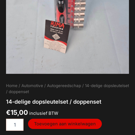
Home
/
Automotive
/
Autogereedschap
/ 14-delige dopsleutelset
/ doppenset
14-delige dopsleutelset / doppenset
€
15,00
inclusief BTW
Toevoegen aan winkelwagen