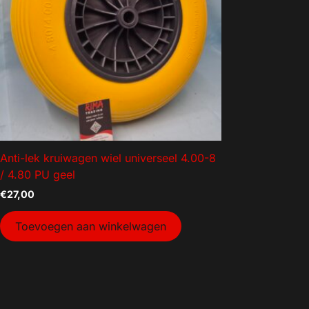
Aanhanger onderdelen
Afzetmateriaal
Automotive
Bakken
Bakken gebruikt
Dekselbakken
Dieren
Anti-lek kruiwagen wiel universeel 4.00-8
Elektra
/ 4.80 PU geel
Gereedschap
€
27,00
Goederenvervoer
Toevoegen aan winkelwagen
Huishouden
Indoor Plants
Interntransport
Kratten