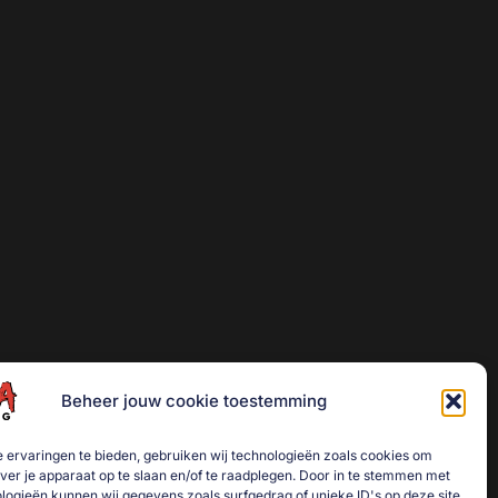
Beheer jouw cookie toestemming
 ervaringen te bieden, gebruiken wij technologieën zoals cookies om
over je apparaat op te slaan en/of te raadplegen. Door in te stemmen met
logieën kunnen wij gegevens zoals surfgedrag of unieke ID's op deze site