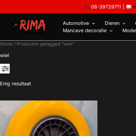
Ga
06-39729711 |
i
naar
de
Automotive
Dieren
inhoud
Mancave decoratie
Model
Home
/ Producten getagged “wiel”
wiel
Enig resultaat
Geen categorie
Mancave decoratie
Modelauto's