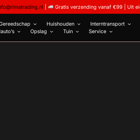
nfo@rimatrading.nl
|
Gratis verzending vanaf €99 | Uit e
Gereedschap
Huishouden
Interntransport
auto’s
Opslag
Tuin
Service