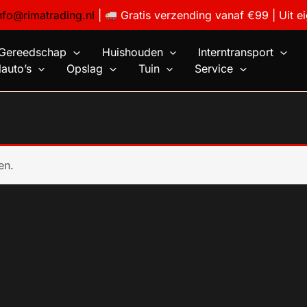
nfo@rimatrading.nl
|
Gratis verzending vanaf €99 | Uit e
Gereedschap
Huishouden
Interntransport
auto’s
Opslag
Tuin
Service
en.