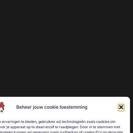
Beheer jouw cookie toestemming
 ervaringen te bieden, gebruiken wij technologieën zoals cookies om
over je apparaat op te slaan en/of te raadplegen. Door in te stemmen met
logieën kunnen wij gegevens zoals surfgedrag of unieke ID's op deze site