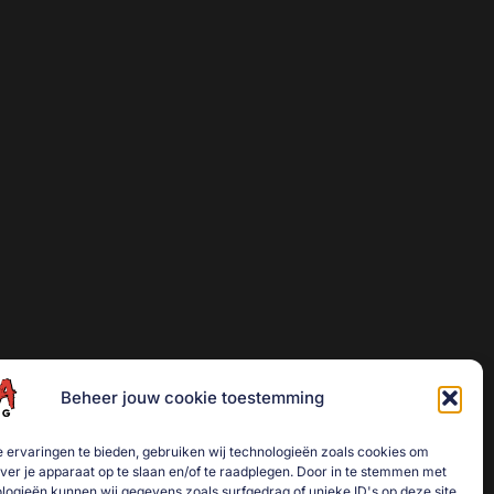
Beheer jouw cookie toestemming
 ervaringen te bieden, gebruiken wij technologieën zoals cookies om
over je apparaat op te slaan en/of te raadplegen. Door in te stemmen met
logieën kunnen wij gegevens zoals surfgedrag of unieke ID's op deze site