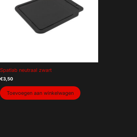
Geen categorie
Mancave decoratie
Modelauto's
Aanhanger onderdelen
Afzetmateriaal
Automotive
Bakken
Spatlab neutraal zwart
Bakken gebruikt
€
3,50
Dekselbakken
Dieren
Toevoegen aan winkelwagen
Elektra
Gereedschap
Goederenvervoer
Huishouden