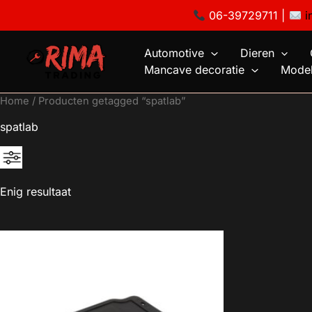
Ga
06-39729711 |
i
naar
de
Automotive
Dieren
inhoud
Mancave decoratie
Model
Home
/ Producten getagged “spatlab”
spatlab
Enig resultaat
€3
3
3