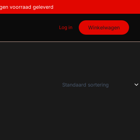
igen voorraad geleverd
Log in
Winkelwagen
€4
4
4