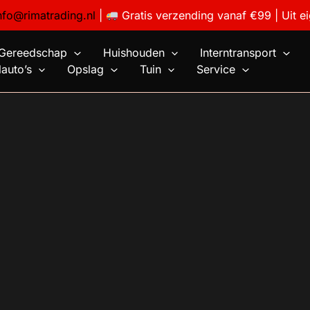
nfo@rimatrading.nl
|
Gratis verzending vanaf €99 | Uit e
Gereedschap
Huishouden
Interntransport
auto’s
Opslag
Tuin
Service
4