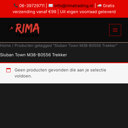
Ga
06-39729711 |
info@rimatrading.nl
|
Gratis
naar
verzending vanaf €99 | Uit eigen voorraad geleverd
de
inhoud
Home
/ Producten getagged “Sluban Town M38-B0556 Trekker”
Sluban Town M38-B0556 Trekker
Geen producten gevonden die aan je selectie
voldoen.