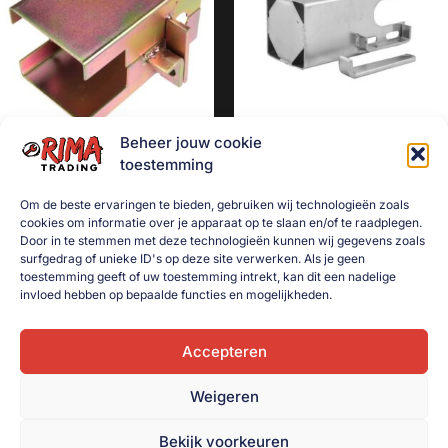
Aanhanger onderdelen
Afzetmateriaal
Automotive
Bakken
Beheer jouw cookie
Bakken gebruikt
Overdekslot goud koker
Overdekslot koker
toestemming
(rijdend)
€
15,00
Dekselbakken
Om de beste ervaringen te bieden, gebruiken wij technologieën zoals
€
15,00
Dieren
cookies om informatie over je apparaat op te slaan en/of te raadplegen.
Toevoegen aan
winkelwagen
Door in te stemmen met deze technologieën kunnen wij gegevens zoals
Toevoegen aan
Elektra
surfgedrag of unieke ID's op deze site verwerken. Als je geen
winkelwagen
toestemming geeft of uw toestemming intrekt, kan dit een nadelige
Gereedschap
invloed hebben op bepaalde functies en mogelijkheden.
Goederenvervoer
Huishouden
Accepteren
Indoor Plants
Weigeren
Interntransport
Bekijk voorkeuren
Kratten