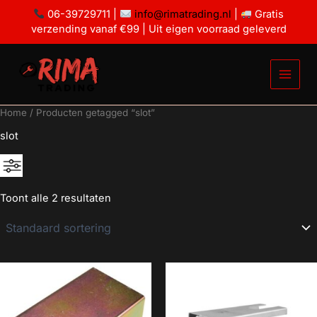
Ga
06-39729711 |
info@rimatrading.nl
|
Gratis
naar
verzending vanaf €99 | Uit eigen voorraad geleverd
de
inhoud
Home
/ Producten getagged “slot”
slot
Toont alle 2 resultaten
Geen categorie
Mancave decoratie
Modelauto's