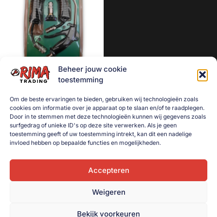
Aanhanger onderdelen
Afzetmateriaal
Automotive
Bakken
Beheer jouw cookie
Bakken gebruikt
Luchtpistool met 5 Meter
toestemming
spiraalslang
Dekselbakken
Om de beste ervaringen te bieden, gebruiken wij technologieën zoals
€
15,00
Dieren
cookies om informatie over je apparaat op te slaan en/of te raadplegen.
Door in te stemmen met deze technologieën kunnen wij gegevens zoals
Toevoegen aan
Elektra
surfgedrag of unieke ID's op deze site verwerken. Als je geen
winkelwagen
toestemming geeft of uw toestemming intrekt, kan dit een nadelige
Gereedschap
invloed hebben op bepaalde functies en mogelijkheden.
Goederenvervoer
Huishouden
Accepteren
Indoor Plants
Weigeren
Interntransport
Bekijk voorkeuren
Kratten