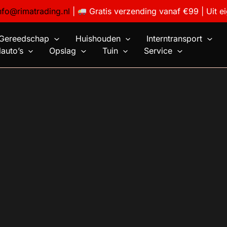
nfo@rimatrading.nl
|
Gratis verzending vanaf €99 | Uit e
Gereedschap
Huishouden
Interntransport
auto’s
Opslag
Tuin
Service