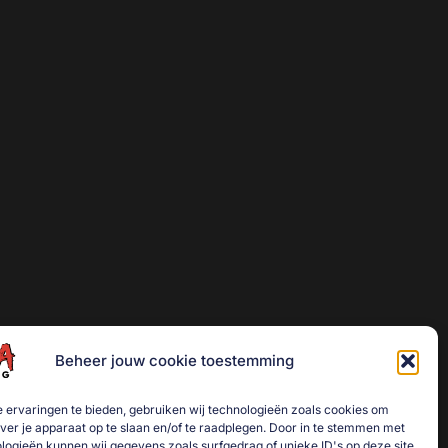
Beheer jouw cookie toestemming
 ervaringen te bieden, gebruiken wij technologieën zoals cookies om
over je apparaat op te slaan en/of te raadplegen. Door in te stemmen met
logieën kunnen wij gegevens zoals surfgedrag of unieke ID's op deze site