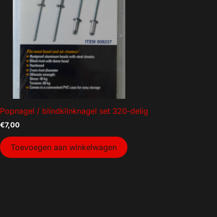
Aanhanger onderdelen
Afzetmateriaal
Automotive
Bakken
Bakken gebruikt
Dekselbakken
Dieren
Popnagel / blindklinknagel set 320-delig
Elektra
€
7,00
Gereedschap
Toevoegen aan winkelwagen
Goederenvervoer
Huishouden
Indoor Plants
Interntransport
Kratten