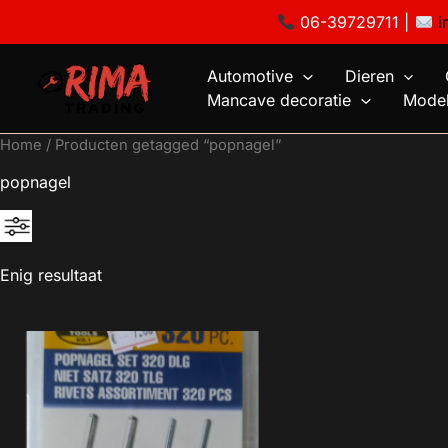
Ga
06-39729711 |
i
naar
de
Automotive
Dieren
inhoud
Mancave decoratie
Model
Home
/ Producten getagged “popnagel”
popnagel
Enig resultaat
Geen categorie
Mancave decoratie
Modelauto's