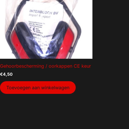
Geen categorie
Mancave decoratie
Modelauto's
Aanhanger onderdelen
Afzetmateriaal
Automotive
Bakken
Gehoorbescherming / oorkappen CE keur
Bakken gebruikt
€
4,50
Dekselbakken
Dieren
Toevoegen aan winkelwagen
Elektra
Gereedschap
Goederenvervoer
Huishouden