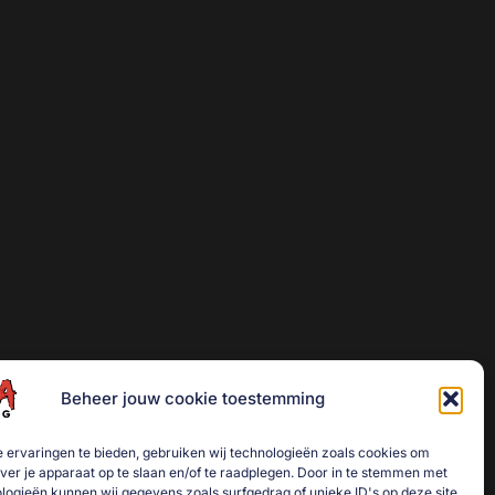
Beheer jouw cookie toestemming
 ervaringen te bieden, gebruiken wij technologieën zoals cookies om
over je apparaat op te slaan en/of te raadplegen. Door in te stemmen met
logieën kunnen wij gegevens zoals surfgedrag of unieke ID's op deze site