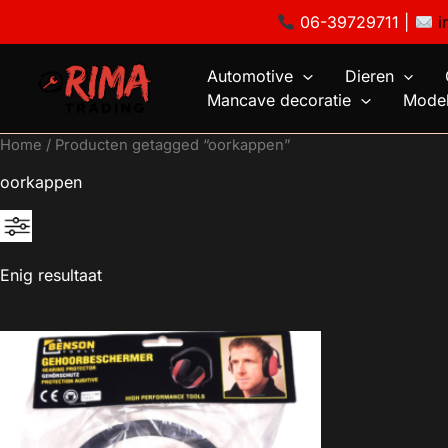
Ga
06-39729711 |
i
naar
de
Automotive
Dieren
inhoud
Mancave decoratie
Model
Home
/ Producten getagged “oorkappen”
oorkappen
Enig resultaat
€4
4
4