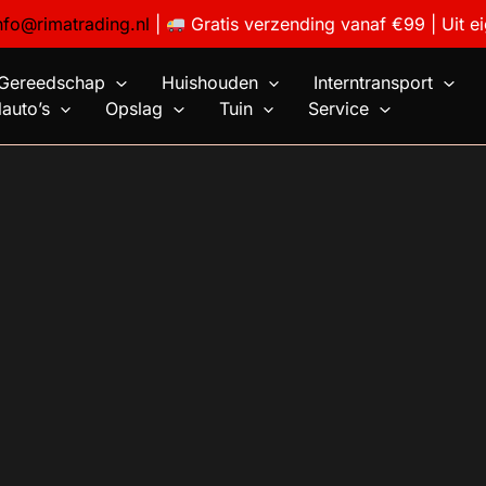
nfo@rimatrading.nl
|
Gratis verzending vanaf €99 | Uit e
Gereedschap
Huishouden
Interntransport
auto’s
Opslag
Tuin
Service
5