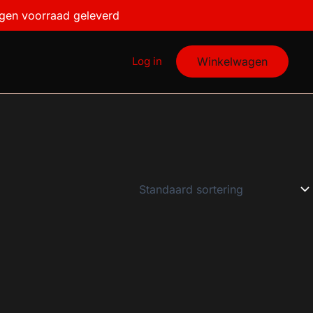
igen voorraad geleverd
Log in
Winkelwagen
€5
5
5