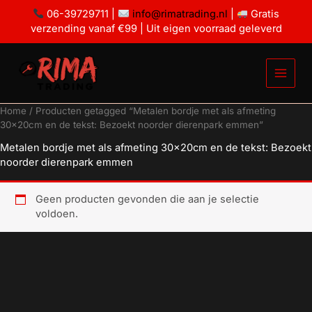
Ga
06-39729711 |
info@rimatrading.nl
|
Gratis
naar
verzending vanaf €99 | Uit eigen voorraad geleverd
de
inhoud
Home
/ Producten getagged “Metalen bordje met als afmeting
30x20cm en de tekst: Bezoekt noorder dierenpark emmen”
Metalen bordje met als afmeting 30x20cm en de tekst: Bezoekt
noorder dierenpark emmen
Geen producten gevonden die aan je selectie
voldoen.