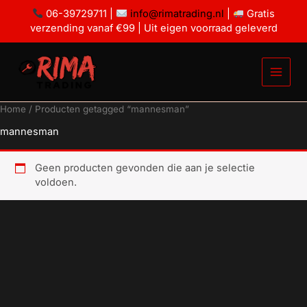
Ga
06-39729711 |
info@rimatrading.nl
|
Gratis
naar
verzending vanaf €99 | Uit eigen voorraad geleverd
de
inhoud
Home
/ Producten getagged “mannesman”
mannesman
Geen producten gevonden die aan je selectie
voldoen.