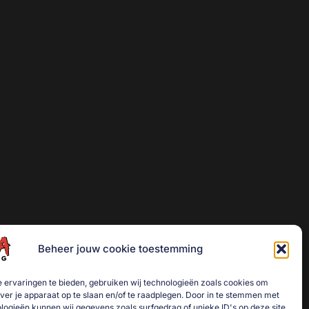
Beheer jouw cookie toestemming
 ervaringen te bieden, gebruiken wij technologieën zoals cookies om
over je apparaat op te slaan en/of te raadplegen. Door in te stemmen met
logieën kunnen wij gegevens zoals surfgedrag of unieke ID's op deze site