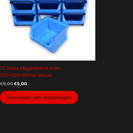
Aanhanger onderdelen
Afzetmateriaal
Automotive
Bakken
Bakken gebruikt
Dekselbakken
Dieren
12 Stuks Magazijnbak klein
Elektra
102x100x60mm Blauw
Gereedschap
€
9,00
€
5,00
Goederenvervoer
Toevoegen aan winkelwagen
Huishouden
Indoor Plants
Interntransport
Kratten