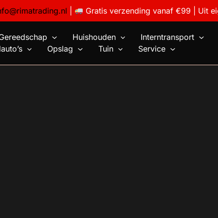
nfo@rimatrading.nl
|
Gratis verzending vanaf €99 | Uit e
Gereedschap
Huishouden
Interntransport
auto’s
Opslag
Tuin
Service