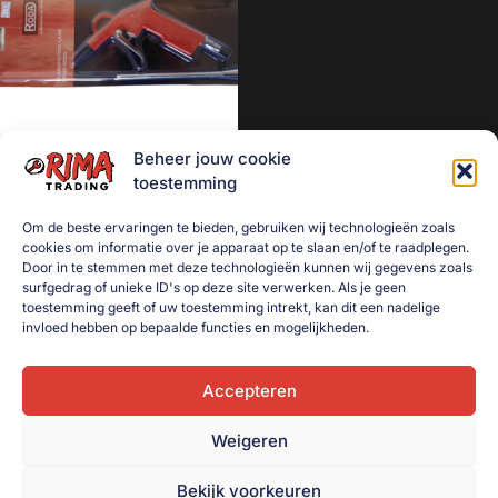
Geen categorie
Mancave decoratie
Modelauto's
Aanhanger onderdelen
Beheer jouw cookie
Afzetmateriaal
Blaaspistool / luchtpistool
toestemming
Automotive
lang
Om de beste ervaringen te bieden, gebruiken wij technologieën zoals
Bakken
€
7,50
cookies om informatie over je apparaat op te slaan en/of te raadplegen.
Bakken gebruikt
Door in te stemmen met deze technologieën kunnen wij gegevens zoals
Toevoegen aan
surfgedrag of unieke ID's op deze site verwerken. Als je geen
winkelwagen
Dekselbakken
toestemming geeft of uw toestemming intrekt, kan dit een nadelige
invloed hebben op bepaalde functies en mogelijkheden.
Dieren
Elektra
Accepteren
Gereedschap
Weigeren
Goederenvervoer
Huishouden
Bekijk voorkeuren