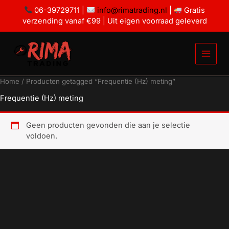
Ga
06-39729711 |
info@rimatrading.nl
|
Gratis
naar
verzending vanaf €99 | Uit eigen voorraad geleverd
de
inhoud
Home
/ Producten getagged “Frequentie (Hz) meting”
Frequentie (Hz) meting
Geen producten gevonden die aan je selectie
voldoen.