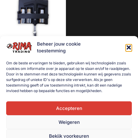
Aanhanger onderdelen
Afzetmateriaal
Automotive
Bakken
Beheer jouw cookie
Bakken gebruikt
Bougiesleutel set 16mm,
toestemming
18mm en 21mm 3/8 inch
Dekselbakken
Om de beste ervaringen te bieden, gebruiken wij technologieën zoals
€
8,00
Dieren
cookies om informatie over je apparaat op te slaan en/of te raadplegen.
Door in te stemmen met deze technologieën kunnen wij gegevens zoals
Toevoegen aan
Elektra
surfgedrag of unieke ID's op deze site verwerken. Als je geen
winkelwagen
toestemming geeft of uw toestemming intrekt, kan dit een nadelige
Gereedschap
invloed hebben op bepaalde functies en mogelijkheden.
Goederenvervoer
Huishouden
Accepteren
Indoor Plants
Weigeren
Interntransport
Bekijk voorkeuren
Kratten