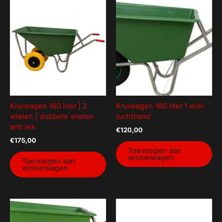
€35
€175
35
70
105
140
175
Geen categorie
Mancave decoratie
Modelauto's
Aanhanger onderdelen
Kruiwagen 160 liter | 2
Kruiwagen 160 liter 1 wiel
Afzetmateriaal
wielen | dubbele wielen
luchtband
Automotive
anti lek
€
120,00
Bakken
€
175,00
Toevoegen aan
Bakken gebruikt
winkelwagen
Toevoegen aan
winkelwagen
Dekselbakken
Dieren
Elektra
Gereedschap