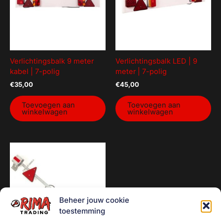
Verlichtingsbalk 9 meter
Verlichtingsbalk LED | 9
kabel | 7-polig
meter | 7-polig
€
35,00
€
45,00
Toevoegen aan
Toevoegen aan
winkelwagen
winkelwagen
Beheer jouw cookie
toestemming