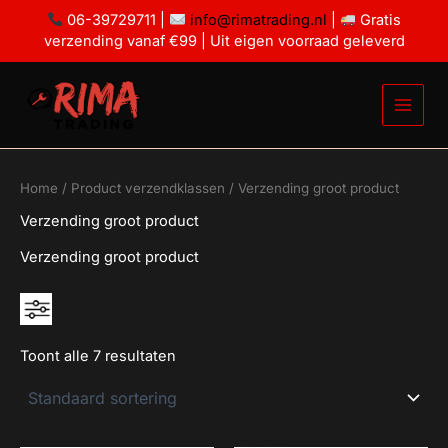
Ga
06-39729711 |
info@rimatrading.nl
|
Gratis
naar
verzending vanaf €99 | Uit eigen voorraad geleverd
de
inhoud
Home
/ Product verzendklassen / Verzending groot product
Verzending groot product
Verzending groot product
Toont alle 7 resultaten