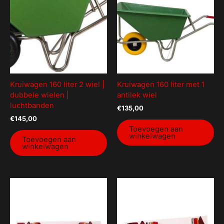
Goederenvervoer
Huishouden
Indoor Plants
Interntransport
Kratten
Kruiwagen 160 liter 2 wiel |
Kruiwagen 160 liter met 1
Magazijnbakken
dubbele wielen |
antilek wiel
luchtbanden
€
135,00
ongecategoriseerd
€
145,00
Opslag
Toevoegen aan
winkelwagen
Toevoegen aan
Overig
winkelwagen
Sorteerkoffers Tayg
Tuin
Uncategorized
Veiligheid / handschoenen